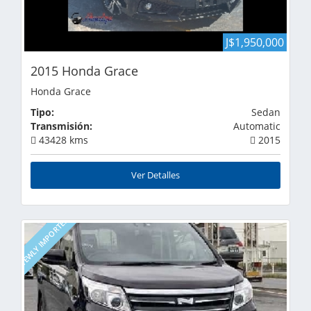
J$1,950,000
2015 Honda Grace
Honda Grace
Tipo:
Sedan
Transmisión:
Automatic
43428 kms
2015
Ver Detalles
NEWLY IMPORTED