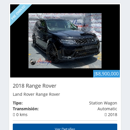
PRE OWNED
J$8,900,000
2018 Range Rover
Land Rover Range Rover
Tipo:
Station Wagon
Transmisión:
Automatic
0 kms
2018
Ver Detalles