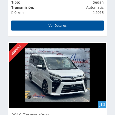
Tipo:
Sedan
Transmisión:
Automatic
0 kms
2015
Ver Detalles
VENDIDO
J$0
2016 Toyota Voxy